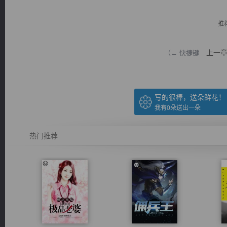
推
上一
（← 快捷键
逐浪小说
写的很棒，送朵鲜花！
我有
0
朵送出一朵
热门推荐