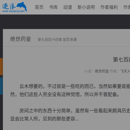
首页
书库
动漫
新小说吧
作者福利
作
绝世药皇
第七百四十四章 敌军来袭
第七百
小说：
绝世药皇
作者：
飞天
云木想要的，不过就是一些吃的而已，当然如果要是能
然，他们这些人完全没有这种觉悟，所以并不曾配备。
房间之中的东西十分简单，虽然有一些看起来颇具历史
显会比常人所，见到的那些更容...