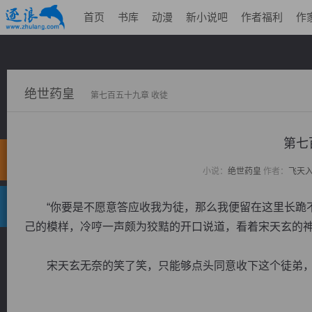
首页
书库
动漫
新小说吧
作者福利
作
绝世药皇
第七百五十九章 收徒
第七
小说：
绝世药皇
作者：
飞天
“你要是不愿意答应收我为徒，那么我便留在这里长跪不
己的模样，冷哼一声颇为狡黠的开口说道，看着宋天玄的
宋天玄无奈的笑了笑，只能够点头同意收下这个徒弟，不过