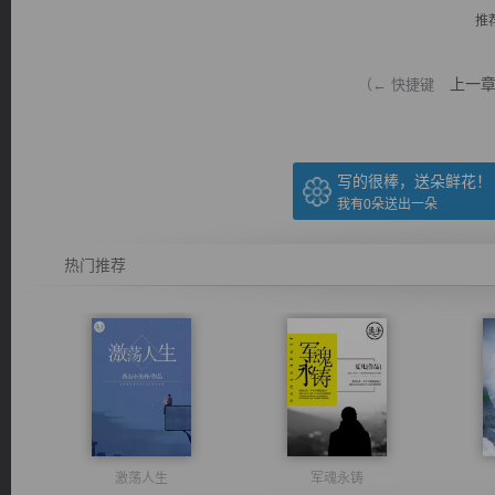
推
上一
（← 快捷键
逐浪小说
写的很棒，送朵鲜花！
我有
0
朵送出一朵
热门推荐
激荡人生
军魂永铸