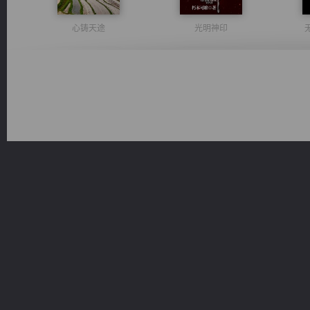
心铸天途
光明神印
佣兵王
太古神煌
绝世狂尊
诸仙天下