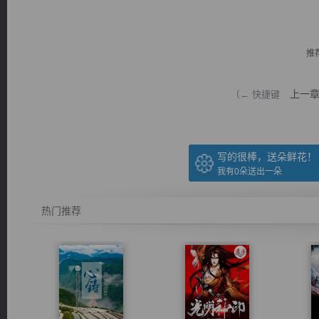
推
上一
（← 快捷键
逐浪小说
写的很棒，送朵鲜花！
我有
0
朵送出一朵
热门推荐