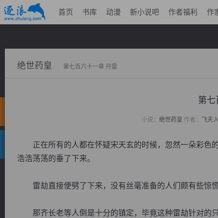
首页
书库
动漫
新小说吧
作者福利
作
绝世药皇
第七百六十一章 丹雷
第七
小说：
绝世药皇
作者：
飞天
正在所有的人都在怀疑宋天玄的时候，忽然一朵彩色的
浩浩荡荡的垂了下来。
雷劫直接便劈了下来，没有丝毫准备的人们颇有些惊慌
那齐长老等人倒是十分的镇定，毕竟这种雷劫针对的只是