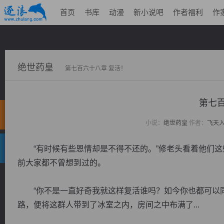
首页
书库
动漫
新小说吧
作者福利
作
绝世药皇
第七百六十八章 复活！
第七百
小说：
绝世药皇
作者：
飞天
“有时候有些恩情却是不得不还的。”修老头看着他们这
前大家都不曾想到过的。
“你不是一直好奇我就这样复活谁吗？如今你也都可以同
路，便将这群人带到了冰室之内，房间之中布满了...