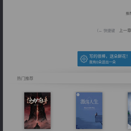
推
上一
（← 快捷键
逐浪小说
写的很棒，送朵鲜花！
我有
0
朵送出一朵
热门推荐