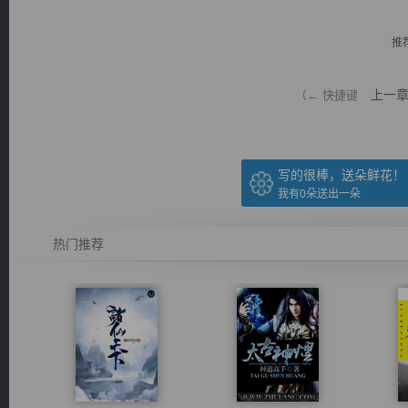
推
上一
（← 快捷键
逐浪小说
写的很棒，送朵鲜花！
我有
0
朵送出一朵
热门推荐