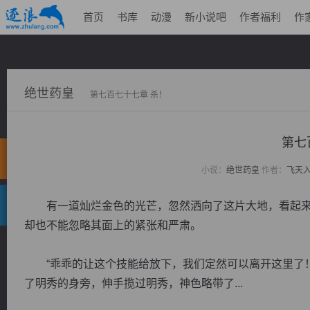
首页
书库
动漫
新小说吧
作者福利
作
绝世药皇
第七百七十七章 杀！
第七
小说：
绝世药皇
作者：
飞天
有一道灿烂金色的光芒，忽然洒向了这片大地，看起来
却也不能忽略其面上的紧张和严肃。
“乖乖的让这个技能给放下，我们定然可以离开这里了！
了明秀的身旁，伸手揽过明秀，神色略带了...