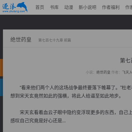
首页
书库
动漫
新小说吧
作者福利
作
绝世药皇
第七百七十九章 前篇
第七
小说：
绝世药皇
作者：
飞天
“看来他们两个人的这场战争最终要落下帷幕了。”杜老
想到宋天玄竟然如此的强横，将此人给逼至如此地步。
宋天玄看着血云子眼中隐约变浮现更多的东西，自己上
感叹自己究竟是好心还是...