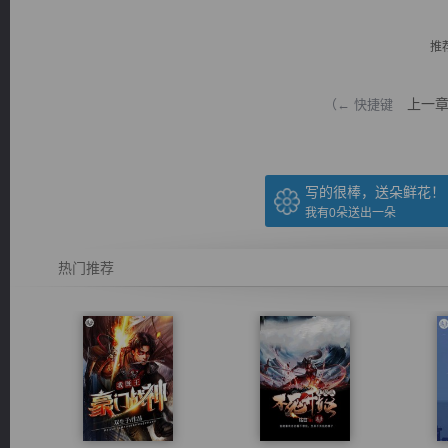
推
上一
（← 快捷键
逐浪小说
写的很棒，送朵鲜花！
我有
0
朵送出一朵
热门推荐