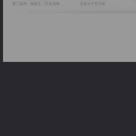
豪门战神：我既王（又名战神归来不败神婿修罗战神）
无敌从不死开始
佣兵王
风前欲劝春光住
军魂永铸
心铸天途