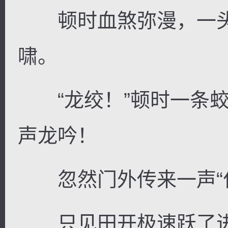
顿时血煞弥漫，一头
啸。
“龙绞！”顿时一条蛟
声龙吟！
忽然门外传来一声“什
只见田开极速跃了进