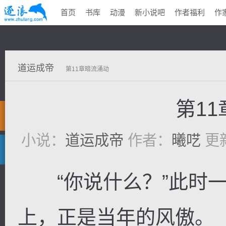
首页
书库
动漫
新小说吧
作者福利
作
道运成帝
第11章暗流涌动
第1
小说：
道运成帝
作者：
曦呓
更新
“你说什么？”此时一
上，正是当年的风傲。