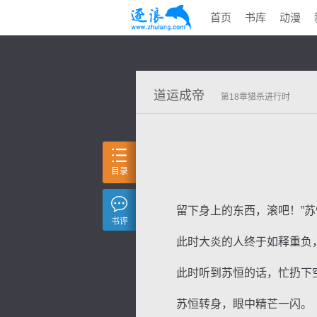
首页
书库
动漫
道运成帝
第18章猎杀进行时
目录
留下身上的东西，滚吧！”苏
书评
此时大炎的人终于如释重负，
此时听到苏恒的话，忙扔下空
苏恒转身，眼中精芒一闪。