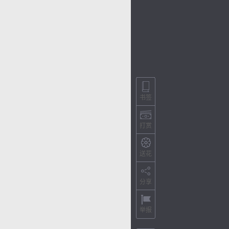
书签
打赏
送花
分享
举报