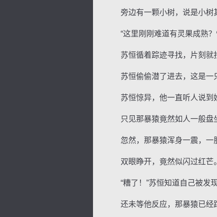
旁边有一颗小树，说是小树其
“这里刚刚难道有灵果成熟？怕
苏恒循着踪迹寻找，片刻就找
苏恒偷偷潜了进去，这是一只暴
苏恒惊异，他一直听人说到妖
只见那暴猿竟然如人一般盘坐
忽然，那暴猿浑身一震，一股
双眼睁开，竟然似闪过红芒
“糟了！”苏恒知道自己被发
还未等他反应，那暴猿已经蹿