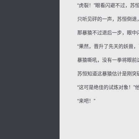
“虎裂！”眼看闪避不过，苏
只听见砰的一声，苏恒倒退，
那暴猿不过退后一步，眼中闪
“果然，晋升了先天的妖兽，已
暴猿嘶吼，没有一拳将眼前这
苏恒知道这暴猿估计是刚突破
“这可是绝佳的试炼对象！”他
“来吧！”