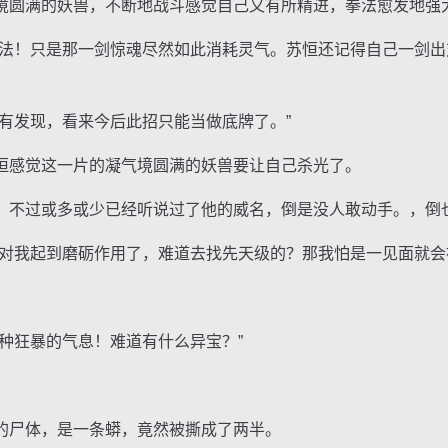
圆满的妖兽，不断地战斗感觉自己又有所精进，拳法愈发地强
！只是那一剑惊魂尽然如此消耗灵气。苏恒还记得自己一剑出
发现，看来今后此招只能当做底牌了。”
感觉这一片的凝气境圆满的妖兽要让自己杀光了。
不过或多或少已经听说过了他的威名，倒是没人敢动手。，倒
我起到磨砺作用了，难道去找先天级的？那我怕是一见面就会
狂暴的气息！难道有什么异宝？”
尸体，是一条蟒，竟然被撕成了两半。