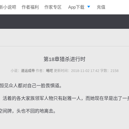
新小说吧
作者福利
作家专区
App下载
充值
逐浪小说
写作助手
第18章猎杀进行时
小说：
道运成帝
作者：
曦呓
更新时间：2018-11-02 17:42 字数：2158
恒见众人都对自己一脸畏惧道。
活着的各大家族领军人物只有赵雅一人，而她现在早是出了一
间牌，头也不回的地离去。