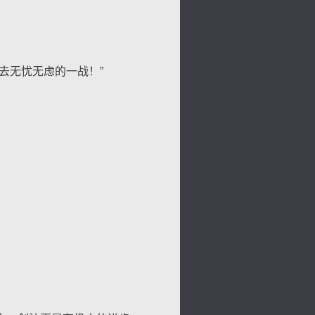
去无忧无虑的一战！”
景
号
度
动