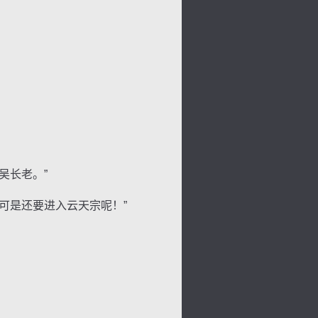
吴长老。”
背
字
宽
滚
可是还要进入云天宗呢！”