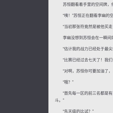
苏恒翻看着手里的空间牌，他
“咦！”苏恒正在翻看李幽的
“当初那张符竟然是被他买走了
李幽没想到苏恒会在一瞬间爆
“估计我的战力已经处于最尖端
“比赛已经过去七天了！我们也
“对啊，苏恒你可要加油了，以
“哦？”
“首先每一区的前三名都是有奖
斗。”
“先天级的比试？”