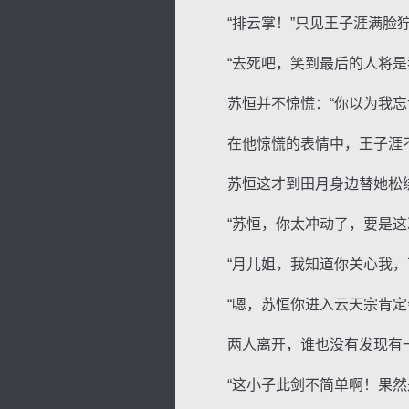
“排云掌！”只见王子涯满脸
“去死吧，笑到最后的人将是
苏恒并不惊慌：“你以为我忘记
逐浪小说
在他惊慌的表情中，王子涯不
苏恒这才到田月身边替她松绑：
“苏恒，你太冲动了，要是这次
“月儿姐，我知道你关心我，可
“嗯，苏恒你进入云天宗肯定会
两人离开，谁也没有发现有一
“这小子此剑不简单啊！果然是