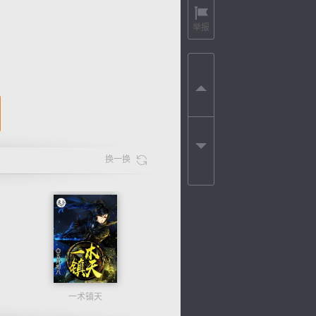
举报
换一换
一术镇天