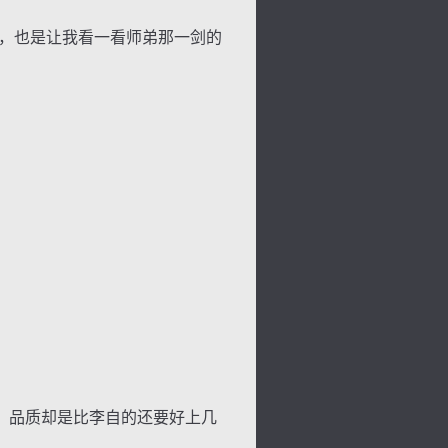
，也是让我看一看师弟那一剑的
景
号
度
动
，品质却是比李自的还要好上几