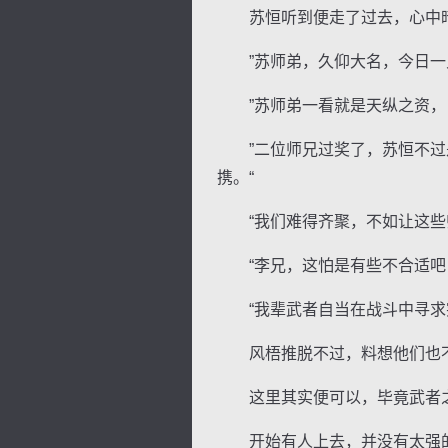
苏恒听到便走了过去，心中暗想
”苏师弟，久仰大名，今日一见
”苏师弟一看就是天纵之资，日
”二位师兄过奖了，苏恒不过是
携。“
“我们难得齐聚，不如让这些师
“李兄，这怕是有些不合适吧！
“我辈武者自当在战斗中寻求突
风梧推脱不过，料想他们也不
这里其实便可以，毕竟武者之
开始有人上去，并没有太强的