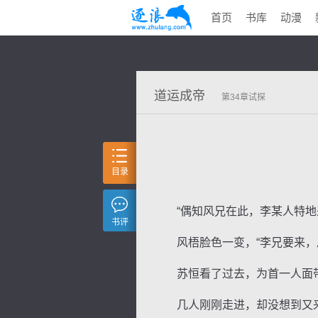
首页
书库
动漫
道运成帝
第34章试探
目录
“偶知风兄在此，李某人特地来
书评
风梧脸色一变，“李兄要来，风
苏恒看了过去，为首一人面带
几人刚刚走进，却没想到又来几