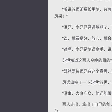
“听说苏师弟擅长用剑，只可惜
风采！”
“洪兄，李兄已经通脉期了，苏
“诶，我看挺好，放心，我会把
“对啊，李兄是剑道高手，说不
苏恒知道这两人今晚的目的怕
“既然两位师兄有这个意思，那
风远山拉了一下苏恒“苏恒，李
“没事，大庭广众，他还能做出
两人走出，拿出了自己的剑，
分。