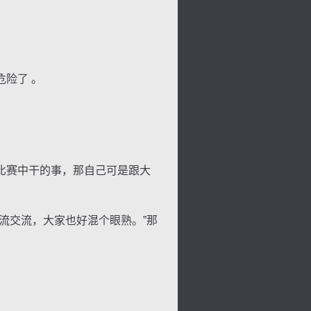
险了 。
比赛中干的事，那自己可是跟大
背
字
宽
滚
流交流，大家也好混个眼熟。”那