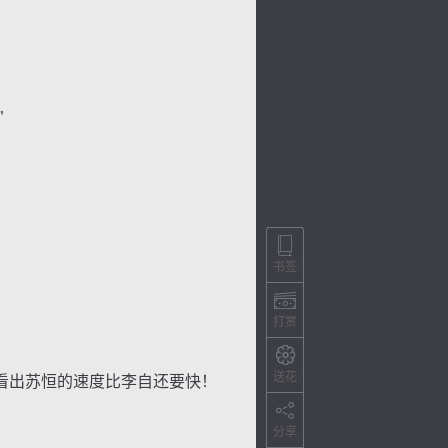
”
书签
打赏
送花
看出苏恒的速度比李自还要快！
分享
色