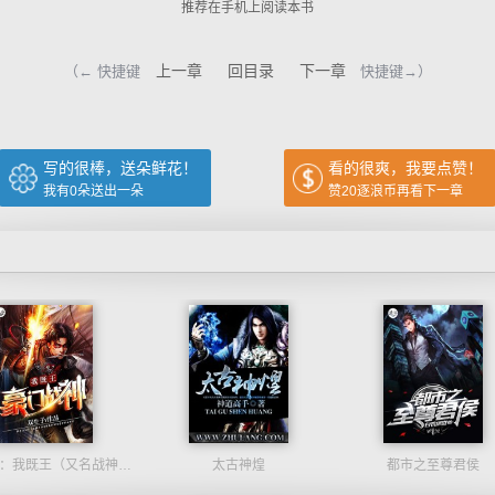
推荐在手机上阅读本书
上一章
回目录
下一章
（← 快捷键
快捷键→）
写的很棒，送朵鲜花！
看的很爽，我要点赞！
我有
0
朵送出一朵
赞20逐浪币再看下一章
豪门战神：我既王（又名战神归来不败神婿修罗战神）
太古神煌
都市之至尊君侯