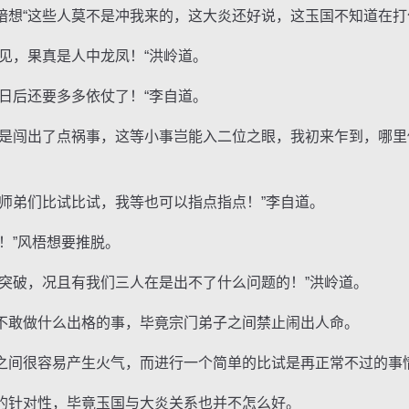
“这些人莫不是冲我来的，这大炎还好说，这玉国不知道在打
，果真是人中龙凤！“洪岭道。
后还要多多依仗了！“李自道。
闯出了点祸事，这等小事岂能入二位之眼，我初来乍到，哪里
弟们比试比试，我等也可以指点指点！”李自道。
”风梧想要推脱。
破，况且有我们三人在是出不了什么问题的！”洪岭道。
敢做什么出格的事，毕竟宗门弟子之间禁止闹出人命。
间很容易产生火气，而进行一个简单的比试是再正常不过的事
针对性，毕竟玉国与大炎关系也并不怎么好。