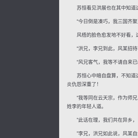
苏恒看见洪展也在其中知道这
“今日倒是凑巧，我三国齐聚至
风梧的脸色愈发地不好看，这两
逐浪小说
“洪兄，李兄到此，风某招待不
“风兄客气，我等不请自来已经
苏恒心中暗自盘算，不知道这
炎仇怨深重了！
“我等同在云天宗，作为师兄弟
姓李的年轻人道。
”此话在理，我们共在异乡，自
”李兄，洪兄如此说，风某自然