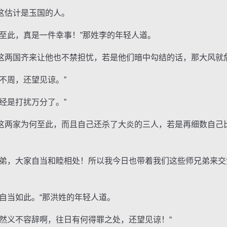
估计是玉国的人。
此，真是一件幸事！”那姓李的年轻人道。
国齐来让他也不禁担忧，若是他们暗中勾结的话，那大风就危
周，还望见谅。”
是打扰万分了。”
两家为何至此，而且自己还杀了大炎的三人，若是再细数自己
，大家自当和睦相处！所以我今日也带着我们这些师兄弟来交
当如此。“那洪姓的年轻人道。
义不容辞啊，往日有何得罪之处，还望见谅！“