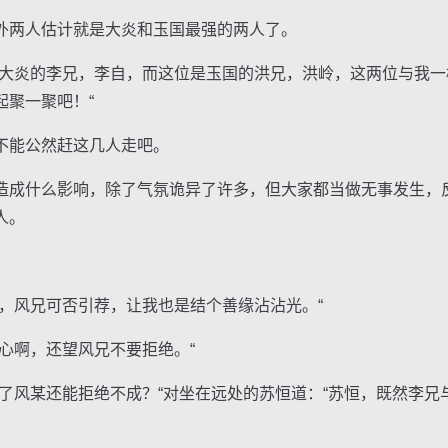
两人估计就是大炎和玉国最强的两人了。
炎的李兄，李自，而这位是玉国的洪兄，洪岭，这两位与我一
起聚一聚吧！“
能公然赶这几人走吧。
成什么影响，除了气氛诡异了许多，但大家都当做无事发生，
人。
风兄可否引荐，让我也是结个善缘沾沾光。“
啊，还望风兄不要拒绝。“
风某还能拒绝不成？“对坐在远处的苏恒道：“苏恒，既然李兄