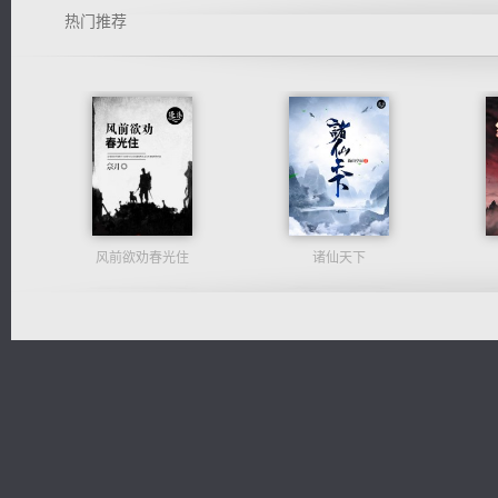
热门推荐
风前欲劝春光住
诸仙天下
军魂永铸
豪门战神：我既王（又名战神归来不败神婿修罗战神）