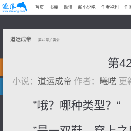
首页
书库
动漫
新小说吧
作者福利
作
道运成帝
第42章拍卖会
第4
小说：
道运成帝
作者：
曦呓
更新
”哦？哪种类型？“
”是一双鞋，穿上之