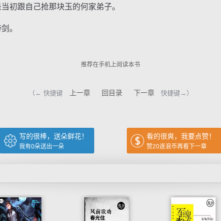
当初跟自己抢那块玉的何家弟子。
持剑。
推荐在手机上阅读本书
上一章
回目录
下一章
（← 快捷键
快捷键→）
写的很棒，送朵鲜花！
看的很爽，我要点赞！
我有
0
朵送出一朵
赞20逐浪币再看下一章