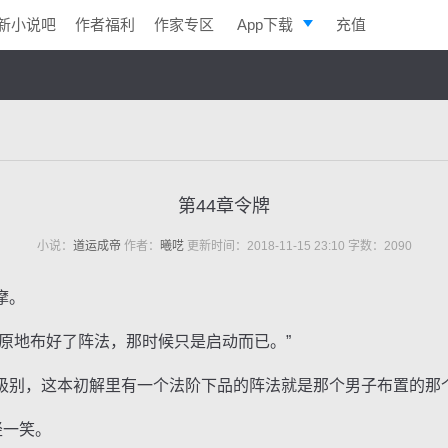
新小说吧
作者福利
作家专区
App下载
充值
逐浪小说
写作助手
第44章令牌
小说：
道运成帝
作者：
曦呓
更新时间：2018-11-15 23:10 字数：2090
摩。
地布好了阵法，那时候只是启动而已。”
别，这本初解里有一个法阶下品的阵法就是那个男子布置的那
轻一笑。