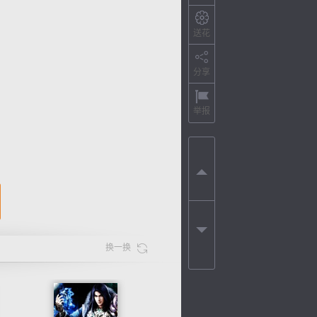
送花
分享
举报
换一换