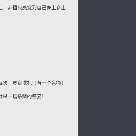
上，苏恒只感觉到自己身上多出
每次，灵泉洗礼只有十个名额！
背
字
宽
滚
就是一场杀戮的盛宴！