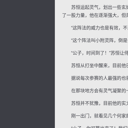
苏恒运起灵气，划出一些玄妙
了一股力量，他在逐渐强大，但
“这阵法的威力也是有效，不过
“这个阵法叫小附灵阵，倒是个
逐浪小说
“公子，时间到了！”苏恒让侍
苏恒从打坐中醒来，目前他已
据说每次参赛的人最强的也就
在那块地方会有灵气凝聚的十
苏恒并不犹豫，目前他的实力
刚一出门，就看见几个何家