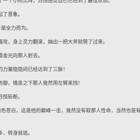
一个小附灵阵，苏恒感觉自己已经到了最佳状态。
起了意象。
是全力而为。
攻，身上灵力翻滚，抽出一把大斧就劈了过来。
金光向那人射去。
力量隐隐间已经达到了三脉！
御，情急之下那人竟然用左臂来挡！
苏恒斩断。
色苍白，这是他的巅峰一击，竟然没有取那人性命，当然也是
，转身就逃。