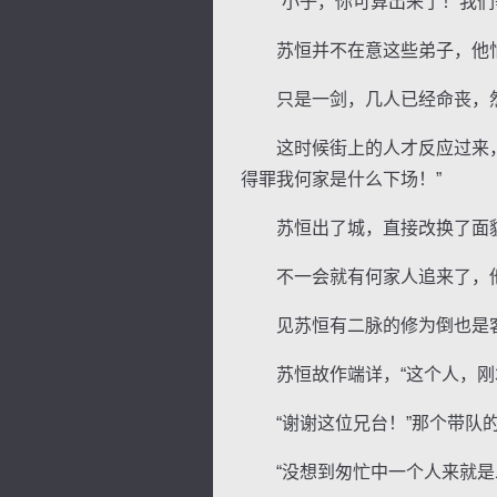
“小子，你可算出来了！我们等
苏恒并不在意这些弟子，他怕
只是一剑，几人已经命丧，然
这时候街上的人才反应过来，有
得罪我何家是什么下场！”
苏恒出了城，直接改换了面貌
不一会就有何家人追来了，他
见苏恒有二脉的修为倒也是客气
苏恒故作端详，“这个人，刚才
“谢谢这位兄台！”那个带队的
“没想到匆忙中一个人来就是二