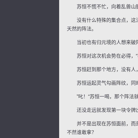
苏恒不慌不忙，向着乱兽山脉
没有什么特殊的集合点，这活
天然的阵法。
当初也有归元境的人想来破阵
苏恒对这次机会势在必得，“我
苏恒赶到那个地方，没有人，
苏恒运起灵气勾画阵纹，同时
”叱！“苏恒一喝，那个阵法就
还没走远就发现第一块令牌
并不是出现在苏恒面前，而是
不然谁敢拿？