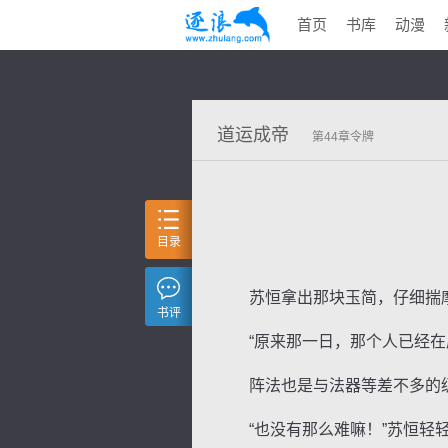
首页
书库
动漫
道运成帝
第44章令牌
目录
苏恒拿出那块玉简，仔细揣
书评
“原来那一日，那个人已经在原
阵法也是与法器等差不多的级
“也没有那么难嘛！”苏恒轻