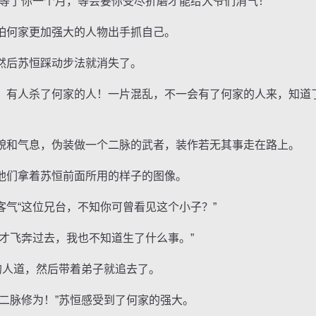
了你一个月，等会要你受尽折磨才能给大爷们消气！”
何家更加强大的人物出手抓自己。
后苏恒踩动步法就消失了。
人杀了何家的人！一片混乱，不一会有了何家的人来，知道了
和气息，伪装做一个二脉的武者，装作若无其事走在路上。
们拿着苏恒前面所用的样子的图像。
“这位兄台，不知你可曾看见这个小子？”
飞奔过去，我也不知道生了什么事。”
人道，然后带着弟子就追去了。
脉修为！”苏恒感受到了何家的强大。