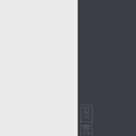
书签
色
打赏