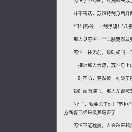
苏恒手中勾画，片刻就完成了
并不答话，苏恒持剑身后升
“日出旸谷！一剑惊魂！”几乎
那人见苏恒一个二脉竟然敢强
苏恒一往无前，顿时如同一道
一接近那人大惊，苏恒身上的
一时不防，竟然被一剑破了防
顿时血肉横飞，那人左臂被
“小子，我要杀了你！”苏恒面
方断臂已经是极其厉害了！
苏恒不能耽搁，人会越来越多