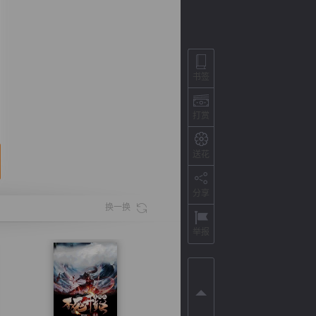
书签
打赏
送花
分享
背
字
宽
滚
换一换
举报