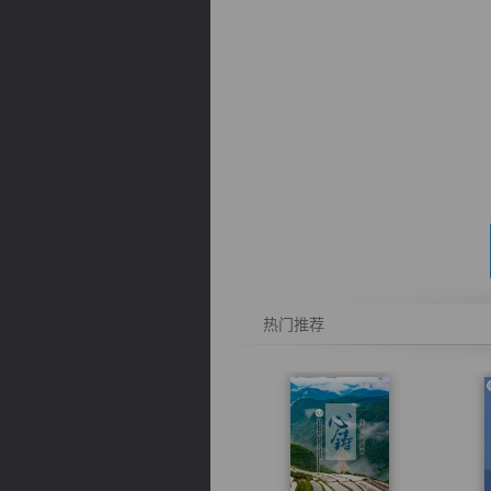
逐浪小说
热门推荐