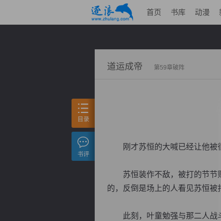
首页
书库
动漫
道运成帝
第59章破阵
目录
刚才苏恒的大喊已经让他被很
书评
苏恒装作不敌，被打的节节败
的，反倒是场上的人看见苏恒被
此刻，叶童勉强与那二人战斗，