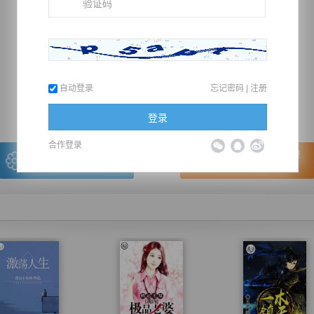
推荐在手机上阅读本书
自动登录
忘记密码
|
注册
上一章
回目录
下一章
（← 快捷键
快捷键→）
登录
合作登录
写的很棒，送朵鲜花！
看的很爽，我要点赞！
我有
0
朵送出一朵
赞20逐浪币再看下一章