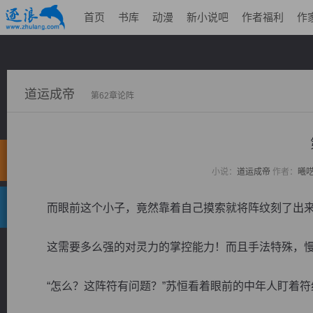
首页
书库
动漫
新小说吧
作者福利
作
道运成帝
第62章论阵
小说：
道运成帝
作者：
曦
而眼前这个小子，竟然靠着自己摸索就将阵纹刻了出来
这需要多么强的对灵力的掌控能力！而且手法特殊，慢
“怎么？这阵符有问题？”苏恒看着眼前的中年人盯着符