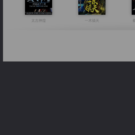
太古神煌
一术镇天
诸仙天下
绝世狂尊
佣兵王
风前欲劝春光住