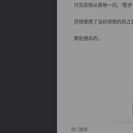
只见苏恒从原地一闪，“影步
苏恒使用了当初领悟的风之意
那些佣兵的...
逐浪小说
热门推荐