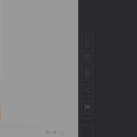
书签
打赏
送花
背
字
宽
滚
分享
举报
换一换