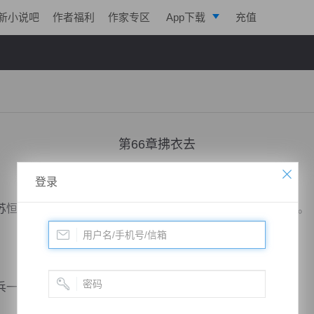
新小说吧
作者福利
作家专区
App下载
充值
逐浪小说
写作助手
第66章拂衣去
小说：
道运成帝
作者：
曦呓
更新时间：2018-12-01 21:49 字数：2027
登录
恒身边的沈悦竟然感受到了一股冷意，畏惧地看了苏恒一眼。
一起围了上来，个个施展出自己精通的武技，灵光大作。