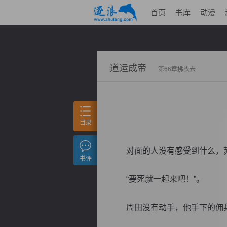
首页
书库
动漫
道运成帝
第66章拂衣去
目录
对面的人没有感受到什么，苏
书评
“要死就一起来吧！”。
周田没有动手，他手下的佣兵