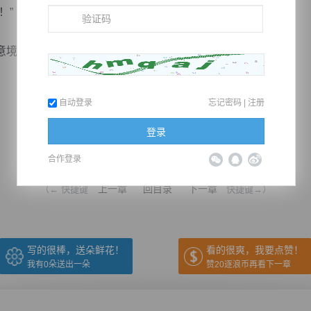
！”
境，直接消失在了原地。
自动登录
忘记密码
|
注册
登录
推荐在手机上阅读本书
合作登录
上一章
回目录
下一章
（← 快捷键
快捷键→）
写的很棒，送朵鲜花！
看的很爽，我要点赞！
我有
0
朵送出一朵
赞20逐浪币再看下一章