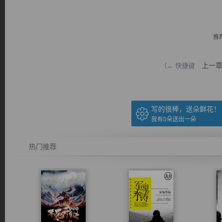
推
上一
（← 快捷键
逐浪小说
写的很棒，送朵鲜花！
我有
0
朵送出一朵
热门推荐