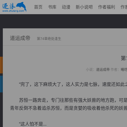
首页
书库
动漫
新小说吧
作者福利
作
道运成帝
第74章绝处逢生
第
小说：
道运成帝
作者：
曦
“完了，这下麻烦大了，这人实力是七脉，速度还如此之
苏恒一路奔走，专门往那些有强大妖兽的地方跑，可是
青年反倒不急着追杀苏恒，而是贪婪的吸收着他杀死的妖
“这人怕不是...