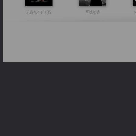
无敌从不死开始
军魂永铸
太古神煌
绝世狂尊
光明神印
桃运无双：我的极品老婆