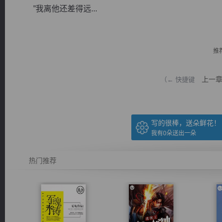
”我离他还差得远...
推
逐浪小说
上一
（← 快捷键
写的很棒，送朵鲜花！
我有
0
朵送出一朵
热门推荐