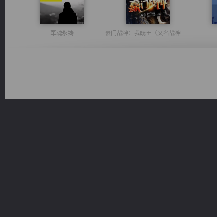
军魂永铸
豪门战神：我既王（又名战神归来不败神婿修罗战神）
一术镇天
维和先锋
佣兵王
风前欲劝春光住
桃运