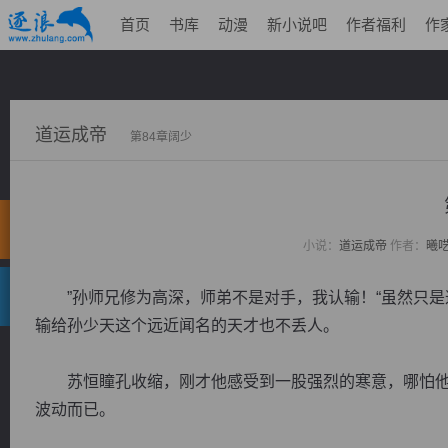
首页
书库
动漫
新小说吧
作者福利
作
道运成帝
第84章阔少
小说：
道运成帝
作者：
曦
”孙师兄修为高深，师弟不是对手，我认输！“虽然只是
输给孙少天这个远近闻名的天才也不丢人。
苏恒瞳孔收缩，刚才他感受到一股强烈的寒意，哪怕他
波动而已。