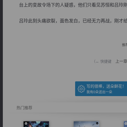
台上的变故令场下的人疑惑，他们只看见苏恒和吕玲刚
吕玲此刻头痛欲裂，面色发白，已经无力再战，刚才给苏恒
逐浪小说
推
上一
（← 快捷键
写的很棒，送朵鲜花！
我有
0
朵送出一朵
热门推荐