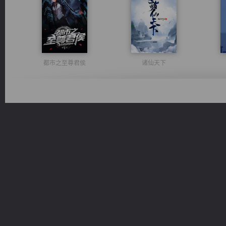
都市之至尊君侯
诸仙天下
一术镇天
光明神印