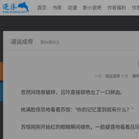
首页
书库
动漫
新小说吧
作者福利
作
道运成帝
第88章阵法
小说：
道运成帝
作者：
曦
忽然间场景破碎，吕玲直接就喷出了一口鲜血。
她满脸惊恐地看着苏恒：“你的记忆里到底有什么？”
苏恒刚刚开始红的眼睛瞬间褪色，一脸疑惑地看着吕