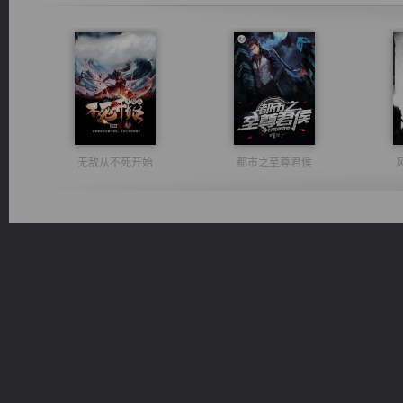
无敌从不死开始
都市之至尊君侯
诸仙天下
佣兵王