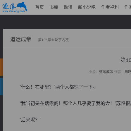
首页
书库
动漫
新小说吧
作者福利
作
道运成帝
第106章血煞宗内况
第1
小说：
道运成帝
作者：
曦
“什么！在哪里？”两个人都惊了一下。
“我当初是在落霞阁！那个人几乎要了我的命！”苏恒很
“后来呢？”