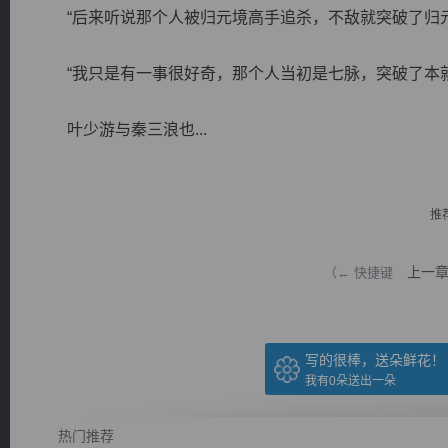
“后来听说那个人被归元境高手追杀，不敌就突破了归元
“我只是有一事很好奇，那个人当初是七脉，突破了本就
叶少游与秦三浪也...
逐浪小说
推
上一
（← 快捷键
写的很棒，送朵鲜花！
我有
0
朵送出一朵
热门推荐