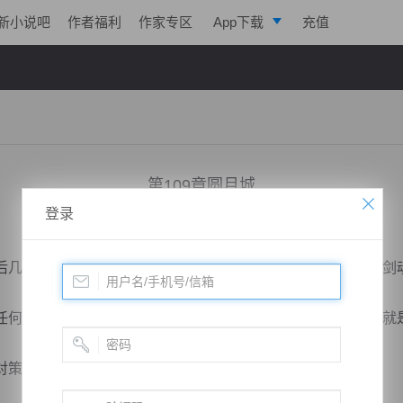
新小说吧
作者福利
作家专区
App下载
充值
逐浪小说
写作助手
第109章圆月城
登录
小说：
道运成帝
作者：
曦呓
更新时间：2018-12-18 16:51 字数：2014
几日不断地闭关修炼，光凭意境的领悟他不如星夜，要不是剑
的动静，仿佛什么事情都没有发生一般，郑步找到他们也就是
，他把消息传过来就已经算是仁至义尽了，剩下的不...