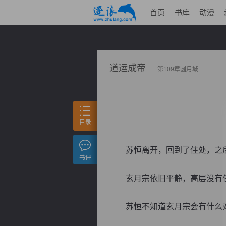
首页
书库
动漫
道运成帝
第109章圆月城
目录
苏恒离开，回到了住处，之后
书评
玄月宗依旧平静，高层没有任何
苏恒不知道玄月宗会有什么对策