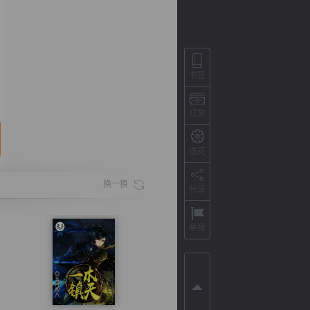
书签
打赏
送花
换一换
分享
背
字
宽
滚
举报