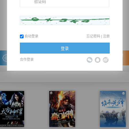
推荐在手机上阅读本书
上一章
回目录
下一章
（← 快捷键
快捷键→）
自动登录
忘记密码
|
注册
登录
写的很棒，送朵鲜花！
看的很爽，我要点赞！
合作登录
我有
0
朵送出一朵
赞20逐浪币再看下一章