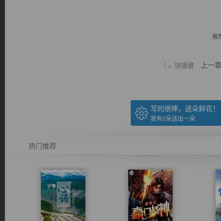
推
上一
（← 快捷键
逐浪小说
写的很棒，送朵鲜花！
我有
0
朵送出一朵
热门推荐