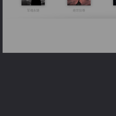
军魂永铸
绝世狂尊
诸仙天下
风前欲劝春光住
桃运无双：我的极品老婆
维和先锋