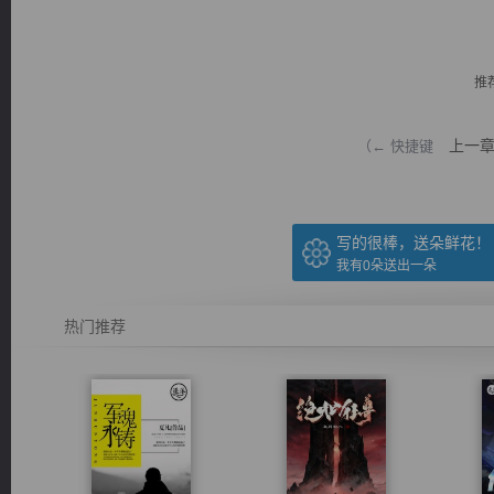
推
上一
（← 快捷键
逐浪小说
写的很棒，送朵鲜花！
我有
0
朵送出一朵
热门推荐