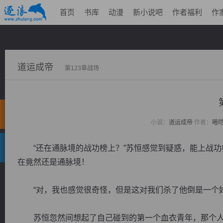
首页
书库
动漫
新小说吧
作者福利
作
道运成帝
第123章战场
小说：
道运成帝
作者：
曦
“还在通脉境的战功榜上？”苏恒感觉到疑惑，能上战功
在竟然还是通脉境！
“对，我也感觉很奇怪，但是这对我们杀了他倒是一个好
苏恒忽然间想起了自己碰到的第一个血衣青年，那个人在