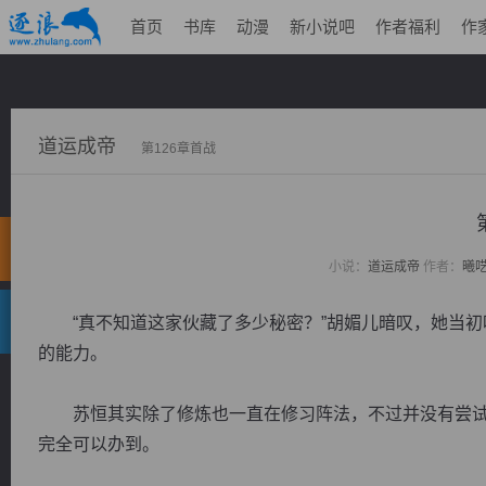
首页
书库
动漫
新小说吧
作者福利
作
道运成帝
第126章首战
小说：
道运成帝
作者：
曦
“真不知道这家伙藏了多少秘密？”胡媚儿暗叹，她当初
的能力。
苏恒其实除了修炼也一直在修习阵法，不过并没有尝试
完全可以办到。