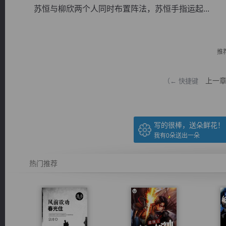
苏恒与柳欣两个人同时布置阵法，苏恒手指运起...
推
逐浪小说
上一
（← 快捷键
写的很棒，送朵鲜花！
我有
0
朵送出一朵
热门推荐