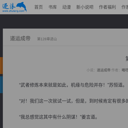
首页
书库
动漫
新小说吧
作者福利
作
道运成帝
第128章进山
小说：
道运成帝
作者：
曦
“武者修炼本来就是如此，机缘与危险并存！”苏恒道。
“对！我们这一次就试一试，但是，到时候肯定有很多的
“我总感觉这其中有什么阴谋！”姜言道。