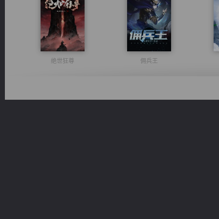
绝世狂尊
佣兵王
维和先锋
心铸天途