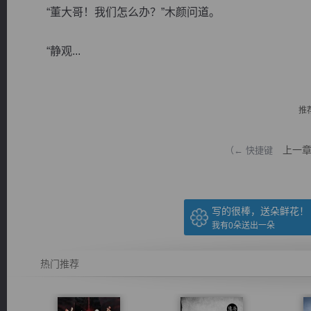
“董大哥！我们怎么办？”木颜问道。
“静观...
逐浪小说
推
上一
（← 快捷键
写的很棒，送朵鲜花！
我有
0
朵送出一朵
热门推荐