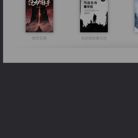
绝世狂尊
风前欲劝春光住
豪门战神：我既王（又名战神归来不败神婿修罗战神）
光明神印