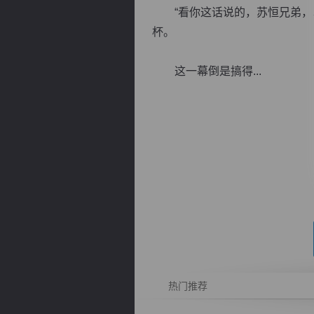
“看你这话说的，苏恒兄弟，以
杯。
这一幕倒是搞得...
逐浪小说
热门推荐