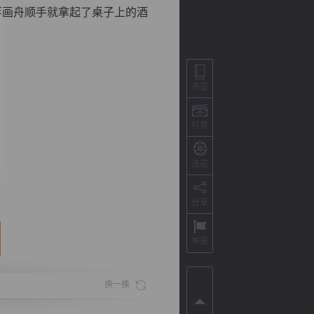
蒋画舟顺手就拿起了桌子上的酒
书签
打赏
送花
背
字
宽
滚
分享
举报
换一换