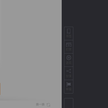
书签
打赏
送花
背
字
宽
滚
分享
举报
换一换