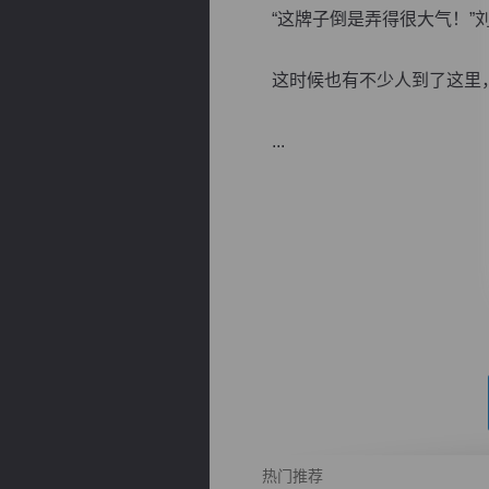
“这牌子倒是弄得很大气！”刘
这时候也有不少人到了这里，
...
逐浪小说
热门推荐