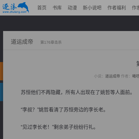
首页
书库
动漫
新小说吧
作者福利
作
道运成帝
第176章击杀
小说：
道运成帝
作者：
曦
苏恒他们不再隐藏，所有人出现在了姚哲等人面前。
“李叔？”姚哲看清了苏恒旁边的李长老。
“见过李长老！”剩余弟子纷纷行礼。