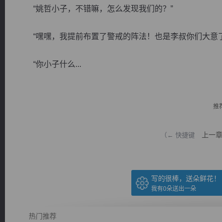
“姚哲小子，不错嘛，怎么发现我们的？”
“嘿嘿，我提前布置了警戒的阵法！也是李叔你们大意了
“你小子什么...
逐浪小说
推
上一
（← 快捷键
写的很棒，送朵鲜花！
我有
0
朵送出一朵
热门推荐