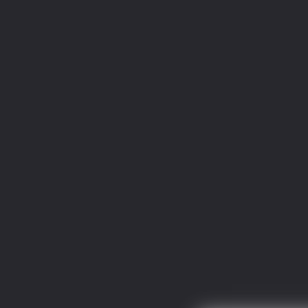
桃运无双：我的极品老婆
维和先锋