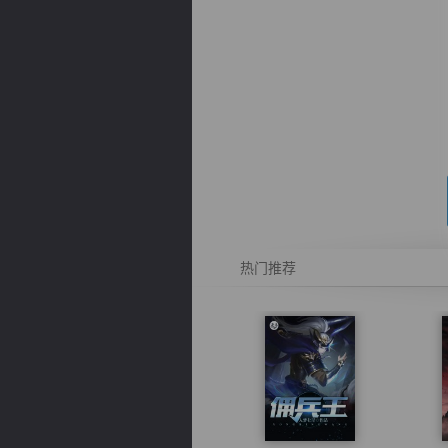
逐浪小说
热门推荐