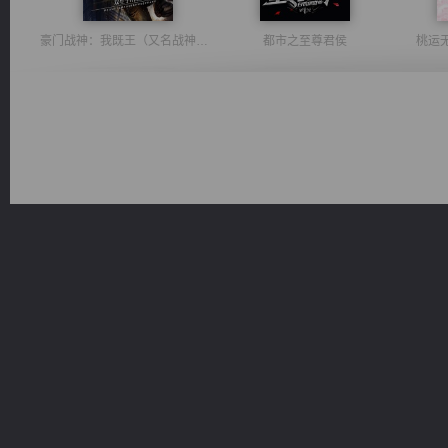
豪门战神：我既王（又名战神归来不败神婿修罗战神）
都市之至尊君侯
桃运
军魂永铸
绝世狂尊
维和先锋
太古神煌