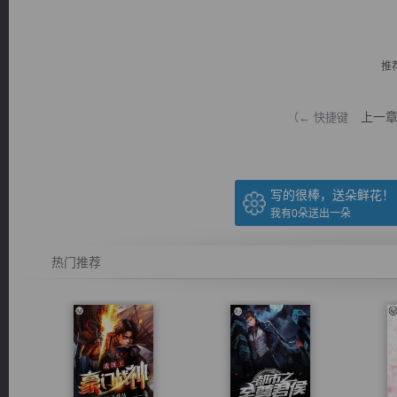
推
上一
（← 快捷键
逐浪小说
写的很棒，送朵鲜花！
我有
0
朵送出一朵
热门推荐