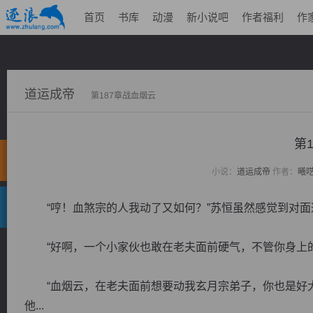
首页
书库
动漫
新小说吧
作者福利
作
道运成帝
第187章战血烟云
第
小说：
道运成帝
作者：
曦
“哼！血煞宗的人我动了又如何？”苏恒虽然感觉到对面
“好啊，一个小家伙也敢在老夫面前硬气，不管你身上的
“血烟云，在老夫面前想要动我玄月宗弟子，你也是好大
他...