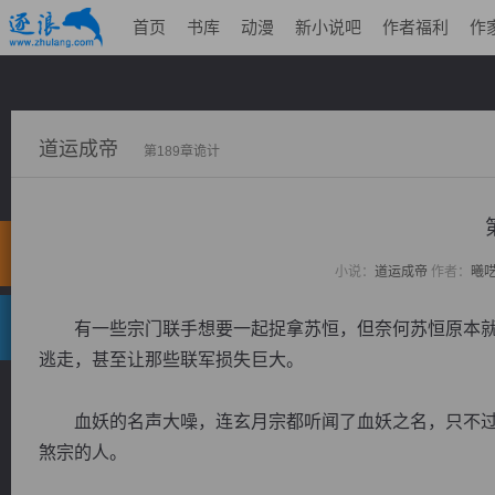
首页
书库
动漫
新小说吧
作者福利
作
道运成帝
第189章诡计
小说：
道运成帝
作者：
曦
有一些宗门联手想要一起捉拿苏恒，但奈何苏恒原本就
逃走，甚至让那些联军损失巨大。
血妖的名声大噪，连玄月宗都听闻了血妖之名，只不过
煞宗的人。