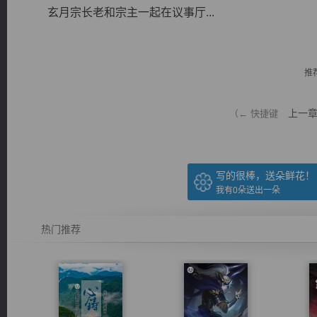
玄月宗长老和宗主一起在议事厅...
推
逐浪小说
上一
（← 快捷键
写的很棒，送朵鲜花！
我有
0
朵送出一朵
热门推荐