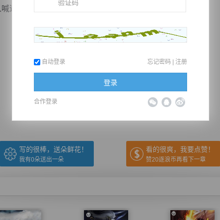
喊道，四个人一同攻击苏恒。
自动登录
忘记密码
|
注册
推荐在手机上阅读本书
登录
合作登录
上一章
回目录
下一章
（← 快捷键
快捷键→）
写的很棒，送朵鲜花！
看的很爽，我要点赞！
我有
0
朵送出一朵
赞20逐浪币再看下一章