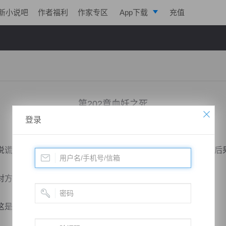
新小说吧
作者福利
作家专区
App下载
充值
逐浪小说
写作助手
第202章血妖之死
登录
小说：
道运成帝
作者：
曦呓
更新时间：2019-03-04 20:52 字数：2030
谎的话，很快就会有强者到来了，自己必须速战速决，不然后
方是聚气境后期，可是他丝毫不惧。
是他们所有人的希望，不然就是死路一条！