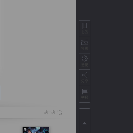
书签
打赏
送花
分享
背
字
宽
滚
举报
换一换