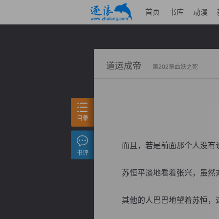
首页
书库
动漫
道运成帝
第202章血妖之死
目录
而且，若是前面那个人没有说
书评
苏恒平淡地看着张兴，虽然对
其他的人巴巴地望着苏恒，这