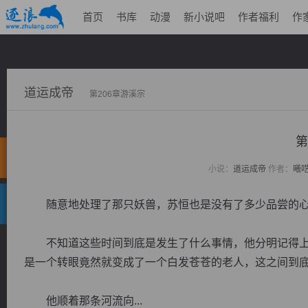
首页
书库
动漫
新小说吧
作者福利
作
道运成帝
第206章游溪宗
第
小说：
道运成帝
作者：
曦
随意地处理了那只妖兽，苏恒也是没有了多少品尝的心
不知道这些时间到底是发生了什么事情，他分明记得上
是一个转眼竟然就变成了一个白发苍苍的老人，这之间到
他顺着那条河流向...