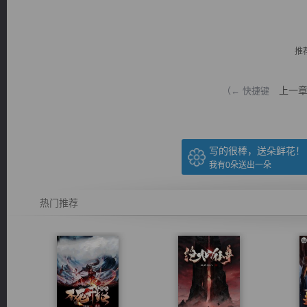
推
上一
（← 快捷键
逐浪小说
写的很棒，送朵鲜花！
我有
0
朵送出一朵
热门推荐