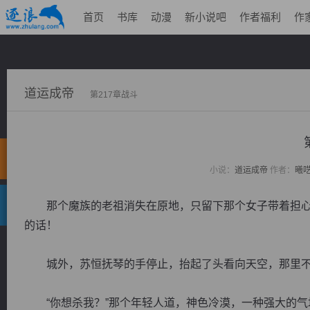
首页
书库
动漫
新小说吧
作者福利
作
道运成帝
第217章战斗
小说：
道运成帝
作者：
曦
那个魔族的老祖消失在原地，只留下那个女子带着担心
的话！
城外，苏恒抚琴的手停止，抬起了头看向天空，那里不
“你想杀我？”那个年轻人道，神色冷漠，一种强大的气