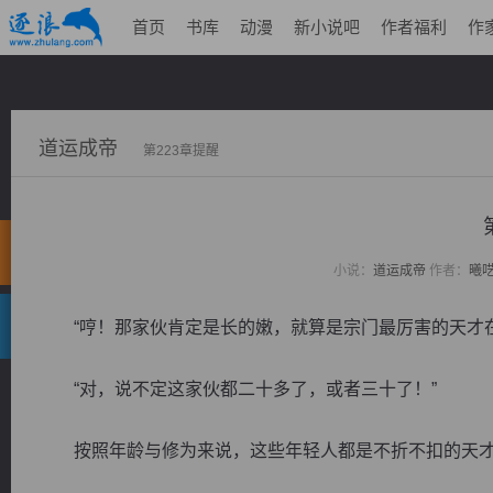
首页
书库
动漫
新小说吧
作者福利
作
道运成帝
第223章提醒
小说：
道运成帝
作者：
曦
“哼！那家伙肯定是长的嫩，就算是宗门最厉害的天才在
“对，说不定这家伙都二十多了，或者三十了！”
按照年龄与修为来说，这些年轻人都是不折不扣的天才