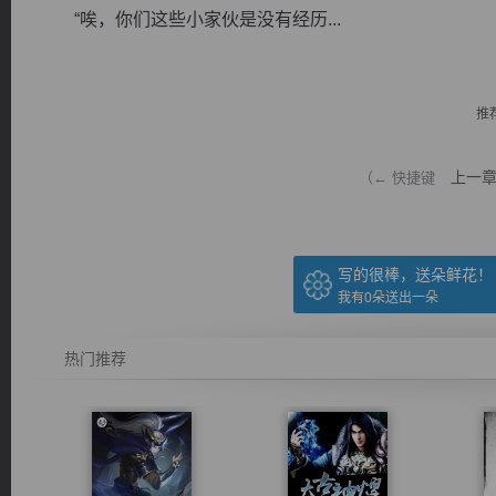
“唉，你们这些小家伙是没有经历...
推
逐浪小说
上一
（← 快捷键
写的很棒，送朵鲜花！
我有
0
朵送出一朵
热门推荐