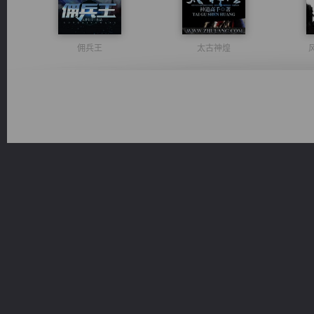
佣兵王
太古神煌
一术镇天
绝世狂尊
军魂永铸
维和先锋