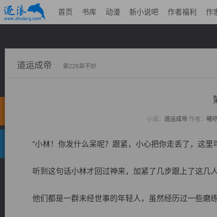
首页
书库
动漫
新小说吧
作者福利
作
道运成帝
第226章不妙
小说：
道运成帝
作者：
曦
“小林！你发什么呆呢？跟紧，小心把你走丢了，这里可
听到这句话小林才回过神来，加紧了几步跟上了这几人
他们都是一群未经世事的年轻人，虽然经历过一些磨练