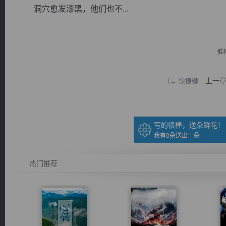
洞穴愈发漆黑，他们也不...
推
逐浪小说
上一
（← 快捷键
写的很棒，送朵鲜花！
我有
0
朵送出一朵
热门推荐