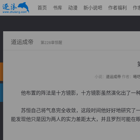
首页
书库
动漫
新小说吧
作者福利
作
道运成帝
第228章惊醒
小说：
道运成帝
作者：
曦
他布置的阵法是十方镜影，十方镜影虽然演化出了一种
苏恒自己将气息完全收敛，这段时间他好好地研究了一
能发现他只是因为两人的实力差距太大，并且罗烈可能在眼睛