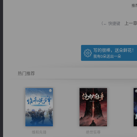
推
上一
（← 快捷键
逐浪小说
写的很棒，送朵鲜花！
我有
0
朵送出一朵
热门推荐
维和先锋
绝世狂尊