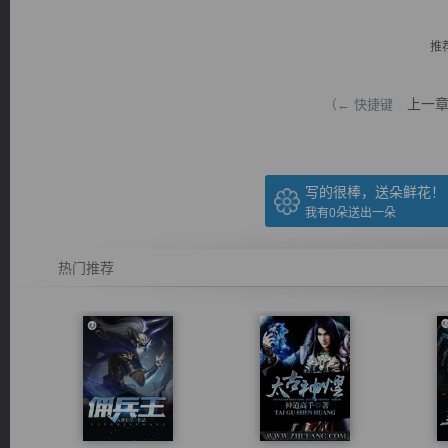
推
上一
（← 快捷键
逐浪小说
写的很棒，送朵鲜花！
我有
0
朵送出一朵
热门推荐