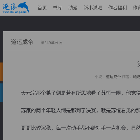
首页
书库
动漫
新小说吧
作者福利
作
道运成帝
第249章苏沅
小说：
道运成帝
作者：
曦
天元宗那个弟子倒是若有所思地看了苏恒一眼，他觉得
苏家的两个年轻人倒是都到了决赛，就是苏恒看见的那
哥哥比较沉稳，每一次动手都不给对手一点机会，显然