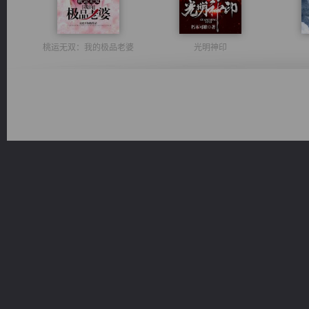
桃运无双：我的极品老婆
光明神印
激荡人生
风前欲劝春光住
心铸天途
绝世狂尊