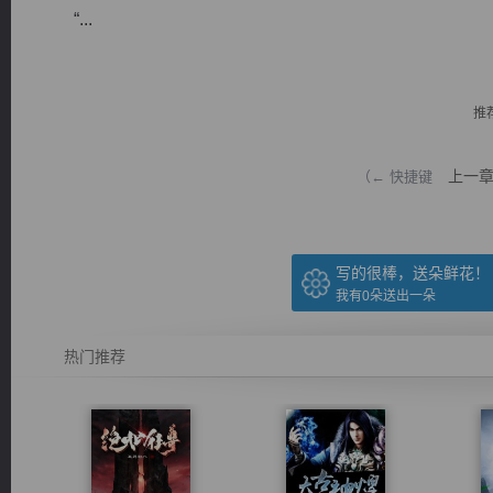
“...
推
逐浪小说
上一
（← 快捷键
写的很棒，送朵鲜花！
我有
0
朵送出一朵
热门推荐