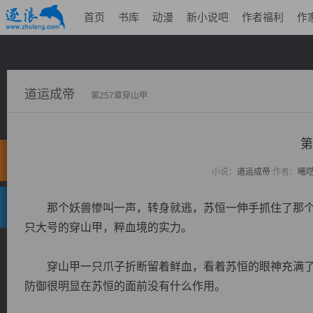
首页
书库
动漫
新小说吧
作者福利
作
道运成帝
第257章穿山甲
第
小说：
道运成帝
作者：
曦
那个妖兽惨叫一声，转身就逃，苏恒一伸手抓住了那个
只大号的穿山甲，粹血境的实力。
穿山甲一只爪子折断留着鲜血，看着苏恒的眼神充满了
防御很明显在苏恒的面前没有什么作用。