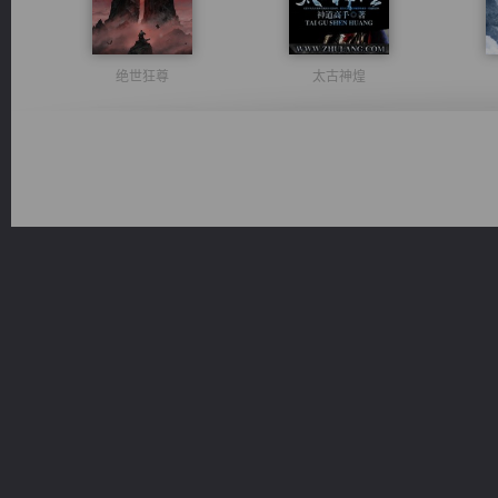
绝世狂尊
太古神煌
光明神印
桃运无双：我的极品老婆
军魂永铸
激荡人生