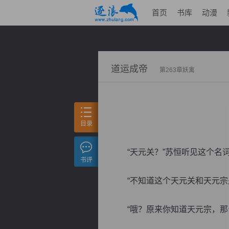
首页
书库
动漫
道运成帝
第263章妖禽
目录
“天元关？”苏恒听见这个名词
书评
“不知道这个天元关和天元宗是
“哦？原来你知道天元宗，那么