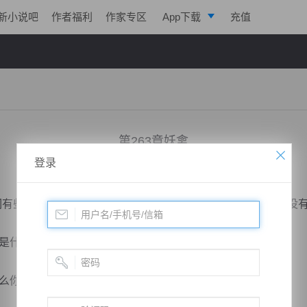
新小说吧
作者福利
作家专区
App下载
充值
逐浪小说
写作助手
第263章妖禽
登录
小说：
道运成帝
作者：
曦呓
更新时间：2019-04-04 20:17 字数：2026
有些陌生，原本他可是没有听说过，主要也是由于他的背后没
什么关系？”苏恒问道。
你知道天元宗在这个东域的地位吗？”