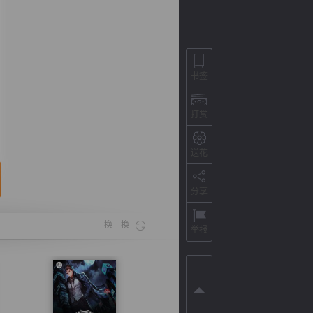
书签
打赏
送花
分享
背
字
宽
滚
换一换
举报