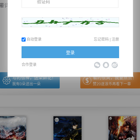
说！”苏恒还真的没有了解过天...
推荐在手机上阅读本书
自动登录
忘记密码
|
注册
上一章
回目录
下一章
（← 快捷键
快捷键→）
登录
合作登录
写的很棒，送朵鲜花！
看的很爽，我要点赞！
我有
0
朵送出一朵
赞20逐浪币再看下一章