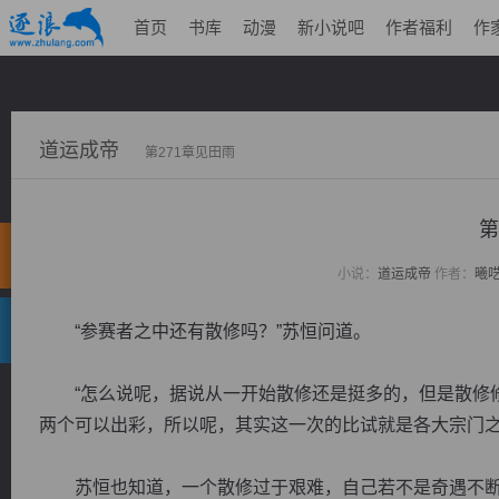
首页
书库
动漫
新小说吧
作者福利
作
道运成帝
第271章见田雨
第
小说：
道运成帝
作者：
曦
“参赛者之中还有散修吗？”苏恒问道。
“怎么说呢，据说从一开始散修还是挺多的，但是散修修
两个可以出彩，所以呢，其实这一次的比试就是各大宗门之
苏恒也知道，一个散修过于艰难，自己若不是奇遇不断恐