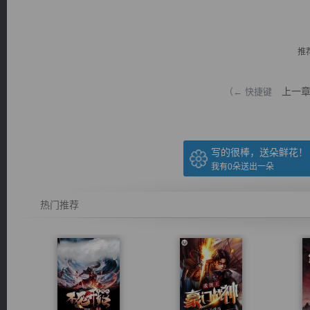
推
上一
（← 快捷键
逐浪小说
写的很棒，送朵鲜花！
我有
0
朵送出一朵
热门推荐