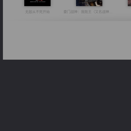
无敌从不死开始
豪门战神：我既王（又名战神归来不败神婿修罗战神）
激荡人生
佣兵王
桃运无双：我的极品老婆
太古神煌