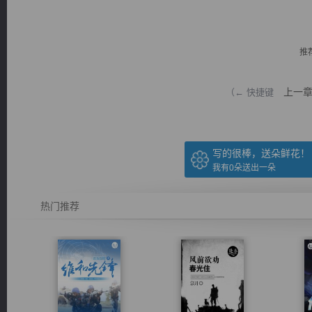
推
上一
（← 快捷键
逐浪小说
写的很棒，送朵鲜花！
我有
0
朵送出一朵
热门推荐