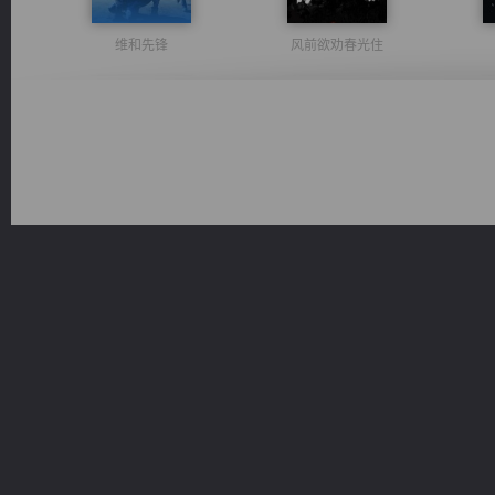
维和先锋
风前欲劝春光住
心铸天途
无敌从不死开始
豪门战神：我既王（又名战神归来不败神婿修罗战神）
绝世狂尊