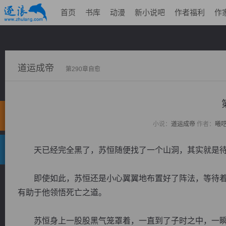
首页
书库
动漫
新小说吧
作者福利
作
道运成帝
第290章自愈
小说：
道运成帝
作者：
曦
天已经完全黑了，苏恒随便找了一个山洞，其实就是待
即使如此，苏恒还是小心翼翼地布置好了阵法，等待着
有助于他领悟死亡之道。
苏恒身上一股股黑气笼罩着，一直到了子时之中，一瞬之间