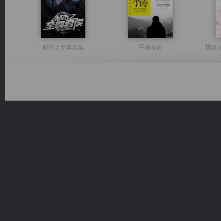
都市之至尊君侯
军魂永铸
桃运
心铸天途
豪门战神：我既王（又名战神归来不败神婿修罗战神）