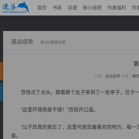
首页
书库
动漫
新小说吧
作者福利
作
道运成帝
第294章柳无痕
第
小说：
道运成帝
作者：
曦
苏恒点了点头，跟着那个女子来到了一处亭子，位于一
“这里环境倒是不错！”苏恒开口道。
“公子您真的是忘了，这里可是您最喜欢的地方，每一次
道。