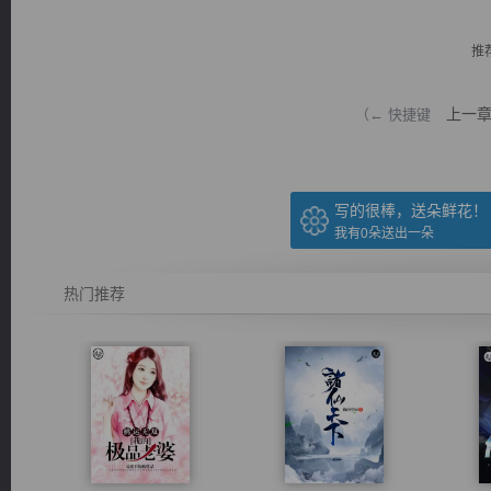
推
上一
（← 快捷键
逐浪小说
写的很棒，送朵鲜花！
我有
0
朵送出一朵
热门推荐