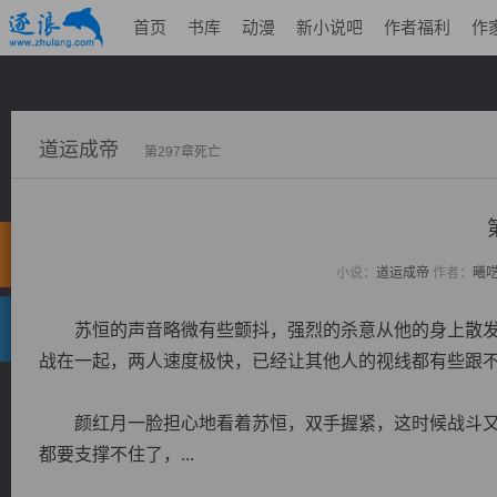
首页
书库
动漫
新小说吧
作者福利
作
道运成帝
第297章死亡
小说：
道运成帝
作者：
曦
苏恒的声音略微有些颤抖，强烈的杀意从他的身上散发
战在一起，两人速度极快，已经让其他人的视线都有些跟
颜红月一脸担心地看着苏恒，双手握紧，这时候战斗又
都要支撑不住了，...