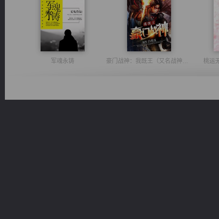
军魂永铸
豪门战神：我既王（又名战神归来不败神婿修罗战神）
桃运
维和先锋
风前欲劝春光住