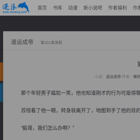
首页
书库
动漫
新小说吧
作者福利
作
道运成帝
第301章曾毅
小说：
道运成帝
作者：
曦
那个年轻男子尴尬一笑，他也知道刚才的行为可是得罪
苏恒看了他一眼，转身就离开了，地图到手了他的目的
“毅哥，我们怎么办啊？”