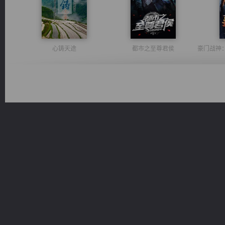
心铸天途
都市之至尊君侯
桃运无双：我的极品老婆
绝世狂尊