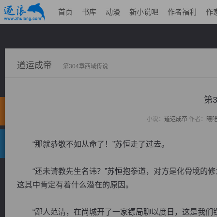
首页
书库
动漫
新小说吧
作者福利
作
道运成帝
第304章西域传说
第
小说：
道运成帝
作者：
曦
“那就恭敬不如从命了！”苏恒走了过去。
“还未请教先生名讳？”苏恒抱拳道，对方是化骨境的修
这其中肯定有着什么潜在的原因。
“鄙人范清，在尚城开了一家镖局聊以度日，这是我们镖