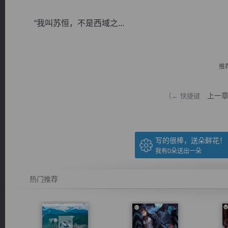
“我叫苏恒，不是西域之...
推
逐浪小说
上一
（← 快捷键
写的很棒，送朵鲜花！
我有
0
朵送出一朵
热门推荐