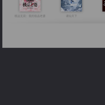
桃运无双：我的极品老婆
诸仙天下
佣兵王
太古神煌
豪门战神：我既王（又名战神归来不败神婿修罗战神）
军魂永铸