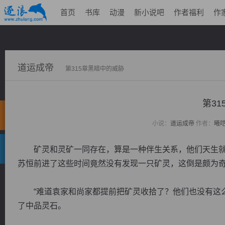
首页
书库
动漫
新小说吧
作者福利
作
道运成帝
第315章黑暗中的威胁
第3
小说：
道运成帝
作者：
曦
矿灵和灵矿一同存在，算是一种伴生关系，他们天生就
苏恒前进了这些时间竟然没有发现一只矿灵，这倒是颇为
“难道袁家和尚家都提前把矿灵收拾了？他们也没有这么
了中品灵石。