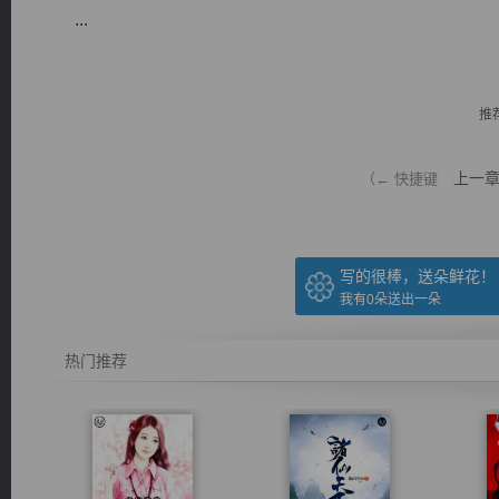
...
推
逐浪小说
上一
（← 快捷键
写的很棒，送朵鲜花！
我有
0
朵送出一朵
热门推荐