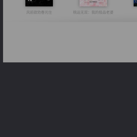
风前欲劝春光住
桃运无双：我的极品老婆
心铸天途
豪门战神：我既王（又名战神归来不败神婿修罗战神）
维和先锋
绝世狂尊