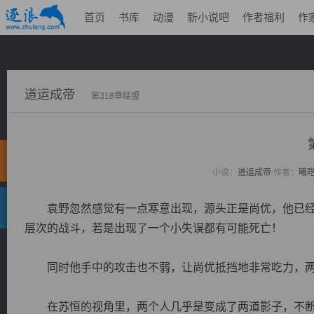
首页
书库
动漫
新小说吧
作者福利
作
道运成帝
第318章结盟
小说：
道运成帝
作者：
曦
袁野忽然感觉有一点寒意出现，源头正是尚优，他已经
层次的战斗，若是出现了一个小失误都有可能死亡！
同时他手中的攻击也不弱，让尚优抵挡地非常吃力，两
在苏恒的视角里，两个人几乎是变成了两道影子，不断在空