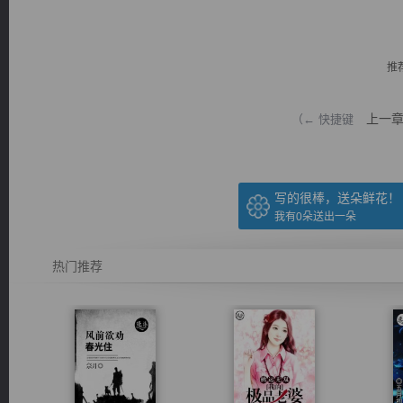
推
上一
（← 快捷键
逐浪小说
写的很棒，送朵鲜花！
我有
0
朵送出一朵
热门推荐