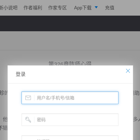
新小说吧
作者福利
作家专区
App下载
充值
逐浪小说
写作助手
第326章阵师心得
登录
小说：
道运成帝
作者：
曦呓
更新时间：2019-05-06 23:10 字数：2017
的修炼物品，可以用来提升粹血境武者的血脉，同时若是辅助
他没有想到这东西对化骨境还有用处，这东西也是勾起了很多
不错。