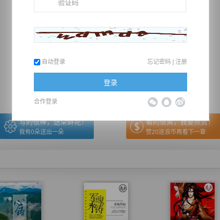
推荐在手机上阅读本书
自动登录
忘记密码
|
注册
上一章
回目录
下一章
（← 快捷键
快捷键→）
登录
合作登录
写的很棒，送朵鲜花！
看的很爽，我要点赞！
我有
0
朵送出一朵
赞20逐浪币再看下一章