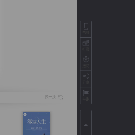
书签
打赏
送花
分享
背
字
宽
滚
换一换
举报