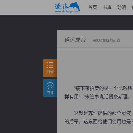
首页
书库
动漫
道运成帝
第326章阵师心得
目录
“接下来拍卖的是一个比较稀珍
书评
样有用！”朱管事说话慢条斯理。
这就是苏恒提供的那个灵液，
的后辈，这东西给他们使用也是