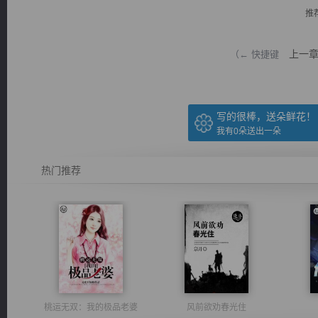
推
上一
（← 快捷键
逐浪小说
写的很棒，送朵鲜花！
我有
0
朵送出一朵
热门推荐
桃运无双：我的极品老婆
风前欲劝春光住