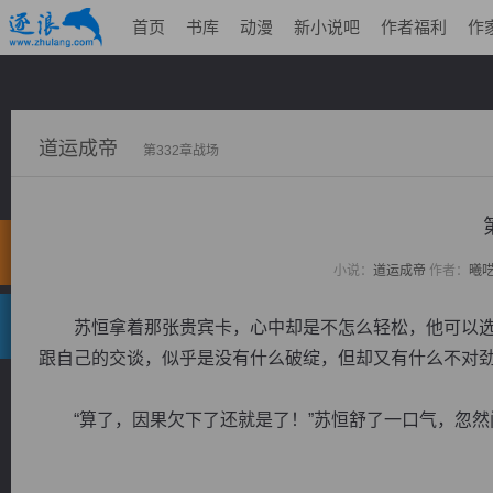
首页
书库
动漫
新小说吧
作者福利
作
道运成帝
第332章战场
小说：
道运成帝
作者：
曦
苏恒拿着那张贵宾卡，心中却是不怎么轻松，他可以选
跟自己的交谈，似乎是没有什么破绽，但却又有什么不对
“算了，因果欠下了还就是了！”苏恒舒了一口气，忽然间